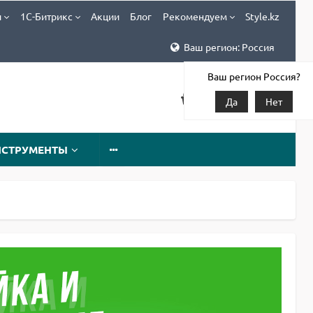
и
1С-Битрикс
Акции
Блог
Рекомендуем
Style.kz
Ваш регион: Россия
Ваш регион Россия?
Да
Нет
НСТРУМЕНТЫ