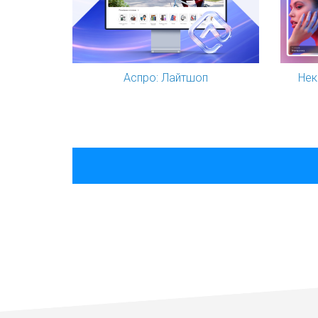
Аспро: Лайтшоп
Нек