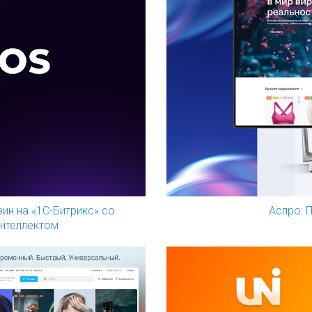
ин на «1С-Битрикс» со
Аспро: 
нтеллектом