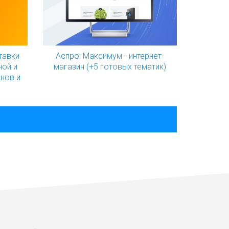
тавки
Аспро: Максимум - интернет-
ной и
магазин (+5 готовых тематик)
анов и