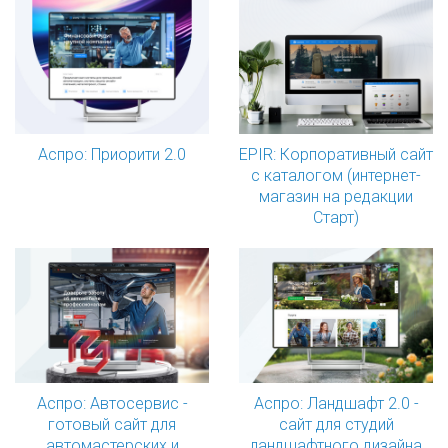
Аспро: Приорити 2.0
EPIR: Корпоративный сайт
с каталогом (интернет-
магазин на редакции
Старт)
Аспро: Автосервис -
Аспро: Ландшафт 2.0 -
готовый сайт для
сайт для студий
автомастерских и
ландшафтного дизайна