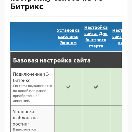
Битрикс
Настройка
Установка
Настрой
сайта: Для
шаблона:
сайта: П
быстрого
Эконом
ключ
старта
Базовая настройка сайта
Подключение 1С-
Битрикс
Система подключается
по новой или ранее
приобретённой
лицензии.
Установка
шаблона на
хостинг
Выполняется