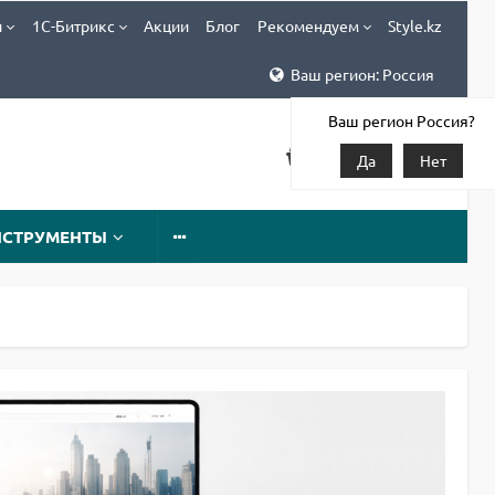
и
1С-Битрикс
Акции
Блог
Рекомендуем
Style.kz
Ваш регион: Россия
Ваш регион Россия?
Да
Нет
НСТРУМЕНТЫ