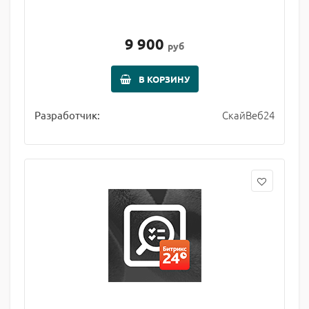
9 900
руб
В КОРЗИНУ
СкайВеб24
Разработчик: