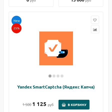
руб
руб
New
25%
Yandex SmartCaptcha (Яндекс Капча)
1 125
1 500
руб
В КОРЗИНУ