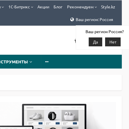
и
1С-Битрикс
Акции
Блог
Рекомендуем
Style.kz
Ваш регион: Россия
Ваш регион Россия?
Да
Нет
НСТРУМЕНТЫ