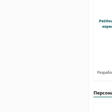
PetHou
корм
Разрабо
Персон