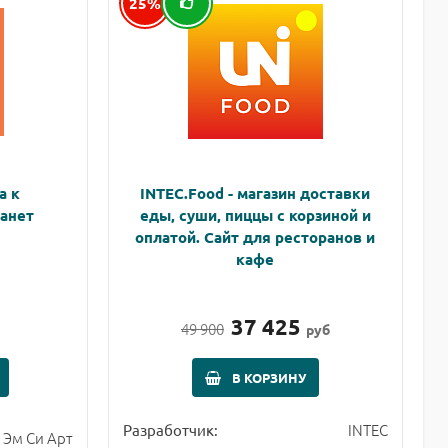
25%
а к
INTEC.Food - магазин доставки
анет
еды, суши, пиццы с корзиной и
оплатой. Сайт для ресторанов и
кафе
37 425
49 900
руб
В КОРЗИНУ
INTEC
Разработчик:
Эм Си Арт