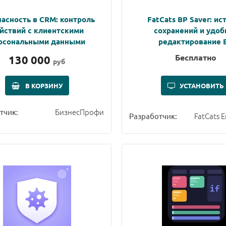
асность в CRM: контроль
FatCats BP Saver: ис
йствий с клиентскими
сохранений и удоб
рсональными данными
редактирование 
Бесплатно
130 000
руб
В КОРЗИНУ
УСТАНОВИТЬ
БизнесПрофи
тчик:
FatCats 
Разработчик: