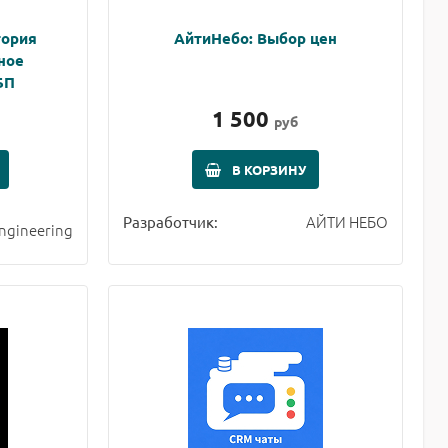
тория
АйтиНебо: Выбор цен
ное
БП
1 500
руб
В КОРЗИНУ
АЙТИ НЕБО
Разработчик:
Engineering