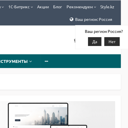
и
1С-Битрикс
Акции
Блог
Рекомендуем
Style.kz
Ваш регион: Россия
Ваш регион Россия?
Да
Нет
НСТРУМЕНТЫ