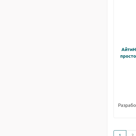
АйтиН
просто
Разрабо
1
2