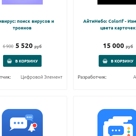
ивирус: поиск вирусов и
АйтиНебо: ColorIf - Из
троянов
цвета карточек
5 520
15 000
6 900
руб
руб
В КОРЗИНУ
В КОРЗИНУ
Цифровой Элемент
А
тчик:
Разработчик: