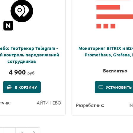
ебо: ГеоТрекер Telegram -
Мониторинг BITRIX и B24
й контроль передвижений
Prometheus, Grafana, 
сотрудников
Бесплатно
4 900
руб
В КОРЗИНУ
УСТАНОВИТЬ
АЙТИ НЕБО
тчик:
I
Разработчик:
...
5