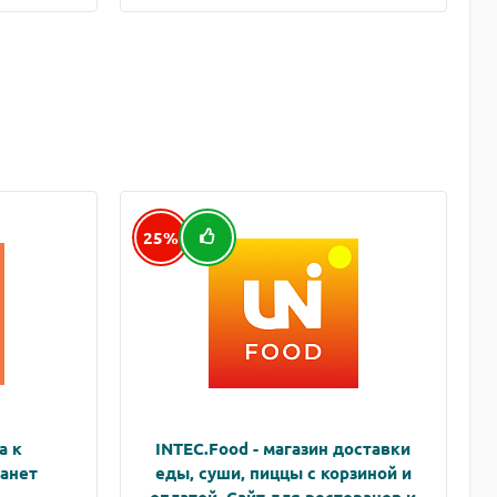
25%
а к
INTEC.Food - магазин доставки
анет
еды, суши, пиццы с корзиной и
оплатой. Сайт для ресторанов и