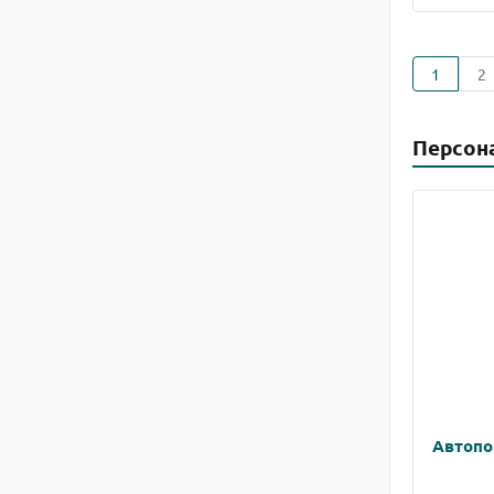
1
2
Персон
Автопо