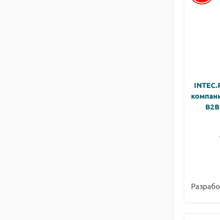
INTEC.
компани
B2B
Разрабо