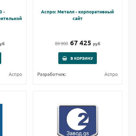
0 -
Аспро: Металл - корпоративный
оительной
сайт
67 425
89 900
уб
руб
В КОРЗИНУ
Аспро
Аспро
Разработчик: