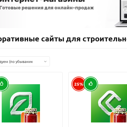
оративные сайты для строитель
дуем (по убыванию)
25%