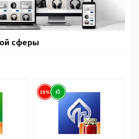
ной сферы
25%