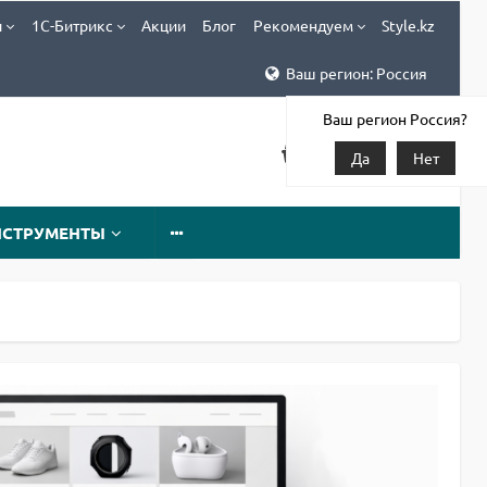
и
1С-Битрикс
Акции
Блог
Рекомендуем
Style.kz
Ваш регион: Россия
Ваш регион Россия?
Да
Нет
НСТРУМЕНТЫ