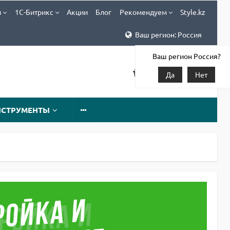
и
1С-Битрикс
Акции
Блог
Рекомендуем
Style.kz
Ваш регион: Россия
Ваш регион Россия?
Да
Нет
НСТРУМЕНТЫ