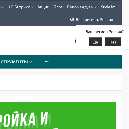
и
1С-Битрикс
Акции
Блог
Рекомендуем
Style.kz
Ваш регион: Россия
Ваш регион Россия?
Да
Нет
НСТРУМЕНТЫ