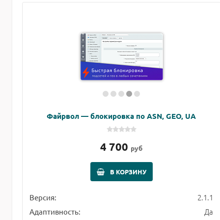
Файрвол — блокировка по ASN, GEO, UA
4 700
руб
В КОРЗИНУ
2.1.1
Версия:
Да
Адаптивность: