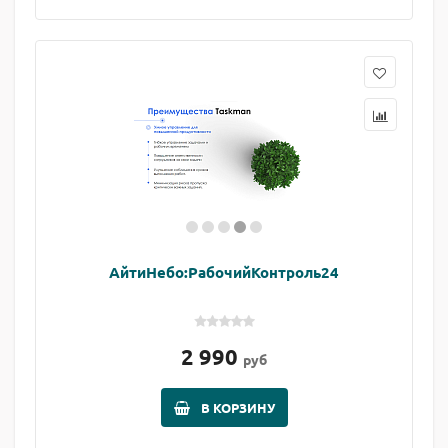
АйтиНебо:РабочийКонтроль24
2 990
руб
В КОРЗИНУ