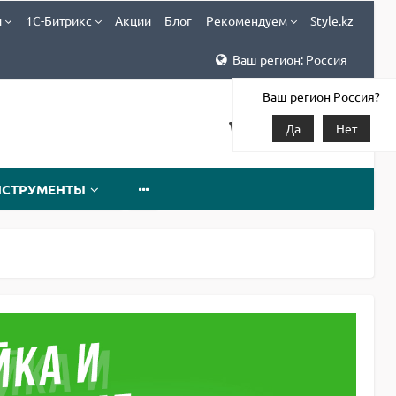
и
1С-Битрикс
Акции
Блог
Рекомендуем
Style.kz
Ваш регион: Россия
Ваш регион Россия?
Да
Нет
НСТРУМЕНТЫ