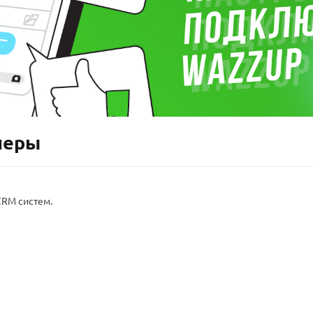
неры
CRM систем.