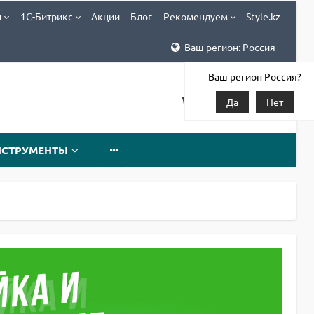
и
1С-Битрикс
Акции
Блог
Рекомендуем
Style.kz
Ваш регион: Россия
Ваш регион Россия?
Да
Нет
НСТРУМЕНТЫ