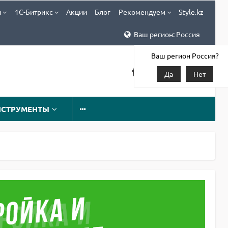
и
1С-Битрикс
Акции
Блог
Рекомендуем
Style.kz
Ваш регион: Россия
Ваш регион Россия?
Да
Нет
НСТРУМЕНТЫ