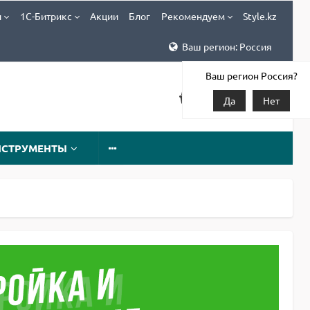
и
1С-Битрикс
Акции
Блог
Рекомендуем
Style.kz
Ваш регион: Россия
Ваш регион Россия?
Да
Нет
НСТРУМЕНТЫ