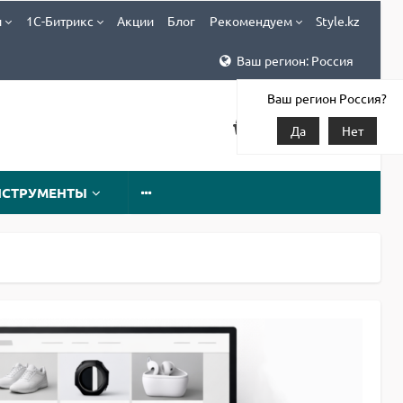
и
1С-Битрикс
Акции
Блог
Рекомендуем
Style.kz
Ваш регион: Россия
Ваш регион Россия?
Да
Нет
НСТРУМЕНТЫ