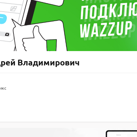
дрей Владимирович
икс