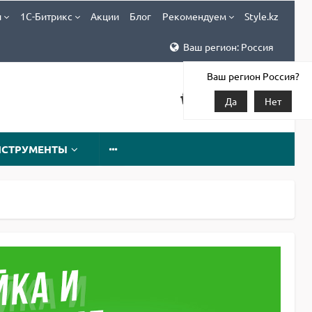
и
1С-Битрикс
Акции
Блог
Рекомендуем
Style.kz
Ваш регион: Россия
Ваш регион Россия?
Да
Нет
НСТРУМЕНТЫ