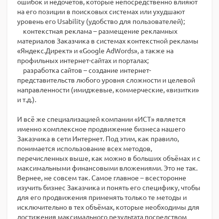
ошибок и недочётов, которые непосредственно влияют
на его позиции в поисковых системах или ухудшают
уровень его Usability (удобство для пользователей);
контекстная реклама – размещение рекламных
материалов Заказчика в системах контекстной рекламы
«Яндекс.Директ» и «Google AdWords», а также на
профильных интернет-сайтах и порталах;
разработка сайтов – создание интернет-
представительств любого уровня сложности и целевой
направленности (имиджевые, коммерческие, «визитки»
и т.д.).
И всё же специализацией компании «ИСТ» является
именно комплексное продвижение бизнеса нашего
Заказчика в сети Интернет. Под этим, как правило,
понимается использование всех методов,
перечисленных выше, как можно в больших объёмах и с
максимальными финансовыми вложениями. Это не так.
Вернее, не совсем так. Самое главное – всесторонне
изучить бизнес Заказчика и понять его специфику, чтобы
для его продвижения применять только те методы и
исключительно в тех объёмах, которые необходимы для
достижения максимального результата посредством