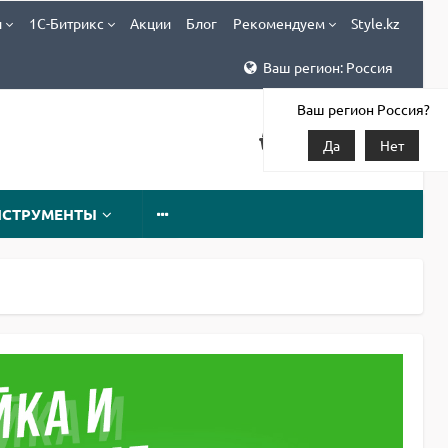
и
1С-Битрикс
Акции
Блог
Рекомендуем
Style.kz
Ваш регион: Россия
Ваш регион Россия?
Да
Нет
НСТРУМЕНТЫ