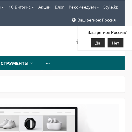
и
1С-Битрикс
Акции
Блог
Рекомендуем
Style.kz
Ваш регион: Россия
Ваш регион Россия?
Да
Нет
НСТРУМЕНТЫ