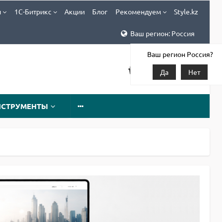
и
1С-Битрикс
Акции
Блог
Рекомендуем
Style.kz
Ваш регион: Россия
Ваш регион Россия?
Да
Нет
НСТРУМЕНТЫ