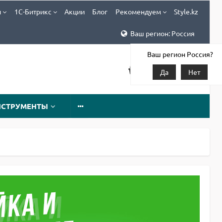
и
1С-Битрикс
Акции
Блог
Рекомендуем
Style.kz
Ваш регион: Россия
Ваш регион Россия?
Да
Нет
НСТРУМЕНТЫ