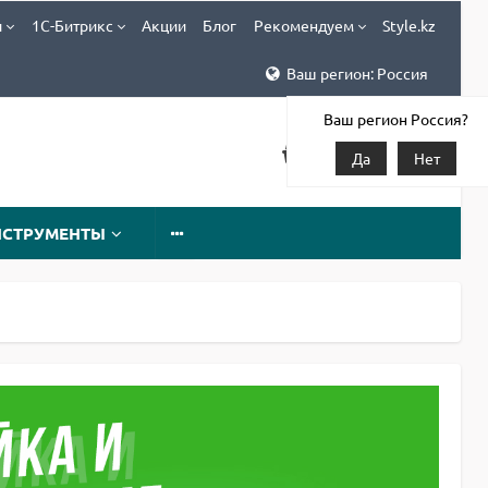
и
1С-Битрикс
Акции
Блог
Рекомендуем
Style.kz
Ваш регион: Россия
Ваш регион Россия?
Да
Нет
НСТРУМЕНТЫ