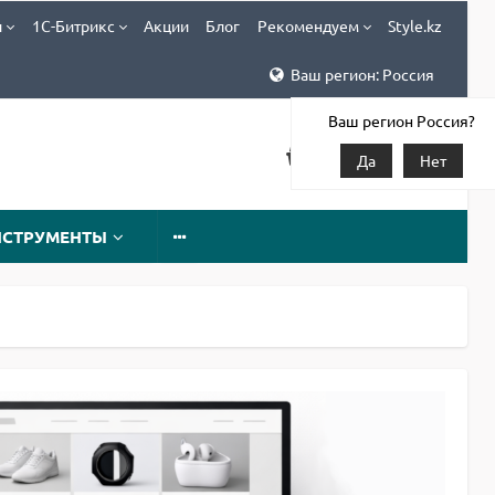
и
1С-Битрикс
Акции
Блог
Рекомендуем
Style.kz
Ваш регион: Россия
Ваш регион Россия?
Да
Нет
НСТРУМЕНТЫ