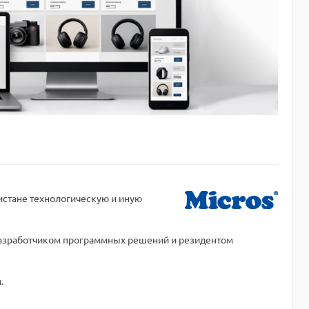
истане технологическую и иную
разработчиком программных решений и резидентом
.