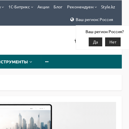
и
1С-Битрикс
Акции
Блог
Рекомендуем
Style.kz
Ваш регион: Россия
Ваш регион Россия?
Да
Нет
НСТРУМЕНТЫ