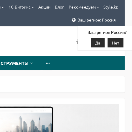
и
1С-Битрикс
Акции
Блог
Рекомендуем
Style.kz
Ваш регион: Россия
Ваш регион Россия?
Да
Нет
НСТРУМЕНТЫ