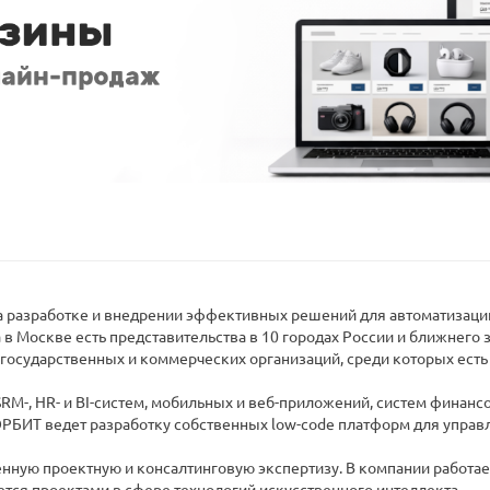
 разработке и внедрении эффективных решений для автоматизации
 в Москве есть представительства в 10 городах России и ближнего
государственных и коммерческих организаций, среди которых есть
RM-, HR- и BI-систем, мобильных и веб-приложений, систем финанс
НОРБИТ ведет разработку собственных low-code платформ для упра
нную проектную и консалтинговую экспертизу. В компании работае
тся проектами в сфере технологий искусственного интеллекта.