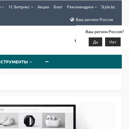
и
1С-Битрикс
Акции
Блог
Рекомендуем
Style.kz
Ваш регион: Россия
Ваш регион Россия?
Да
Нет
НСТРУМЕНТЫ