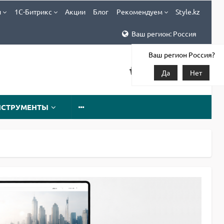
и
1С-Битрикс
Акции
Блог
Рекомендуем
Style.kz
Ваш регион: Россия
Ваш регион Россия?
Да
Нет
НСТРУМЕНТЫ