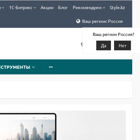
и
1С-Битрикс
Акции
Блог
Рекомендуем
Style.kz
Ваш регион: Россия
Ваш регион Россия?
Да
Нет
НСТРУМЕНТЫ