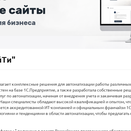
йТи"
длагает комплексные решения для автоматизации работы различных 
тем на базе 1С.Предприятие, а также разработала собственные ре
луг по автоматизации, начиная от внедрения учета и заканчивая ра
Наши специалисты обладают высокой квалификацией и опытом, чт
яется аккредитованной ИТ-компанией и официальным франчайзи 1С
огиями и тенденциями в области автоматизации, чтобы предлагат
ормы." включено в реестр Российского программного обеспечения