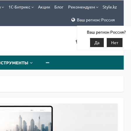
и
1С-Битрикс
Акции
Блог
Рекомендуем
Style.kz
Ваш регион: Россия
Ваш регион Россия?
Да
Нет
НСТРУМЕНТЫ