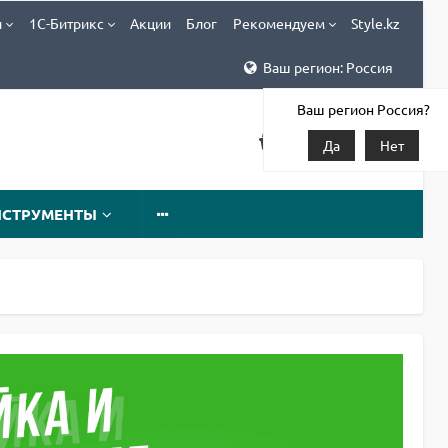
и
1С-Битрикс
Акции
Блог
Рекомендуем
Style.kz
Ваш регион: Россия
Ваш регион Россия?
Да
Нет
НСТРУМЕНТЫ