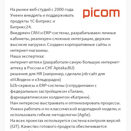
На рынке веб-студий с 2000 года.
Умеем внедрять и поддерживать
продукты 1С-Битрикс и
Битрикс24.
Внедряем CRM и ERP-системы, разрабатываем личные
кабинеты, реализуем сложные интеграции, держим
высокие нагрузки. Создаем корпоративные сайты и
интернет-магазины.
Наша экспертиза:
интернет-аптеки (разработали самую большую интернет-
аптеку в России и СНГ Apteka.RU)
решения для HR (например, сделали job-сайт для
«М.Видео» и «Эльдорадо»)
b2b-сервисы и ERP-системы (сотрудничаем с
федеральным застройщиком «Талан»,
фармацевтическим холдингом «Катрен»).
Нам интересно выстраивать и оптимизировать процессы.
Умеем работать и по классической водопадной модели, и
использовать гибкие методологии (Agile).
На всех проектах используется система контроля версий
(GIT). Качество готового продукта обеспечивается