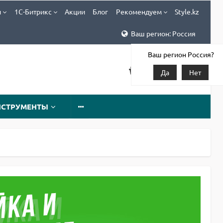
и
1С-Битрикс
Акции
Блог
Рекомендуем
Style.kz
Ваш регион: Россия
Ваш регион Россия?
Да
Нет
НСТРУМЕНТЫ