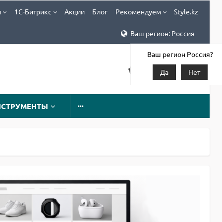
и
1С-Битрикс
Акции
Блог
Рекомендуем
Style.kz
Ваш регион: Россия
Ваш регион Россия?
Да
Нет
НСТРУМЕНТЫ