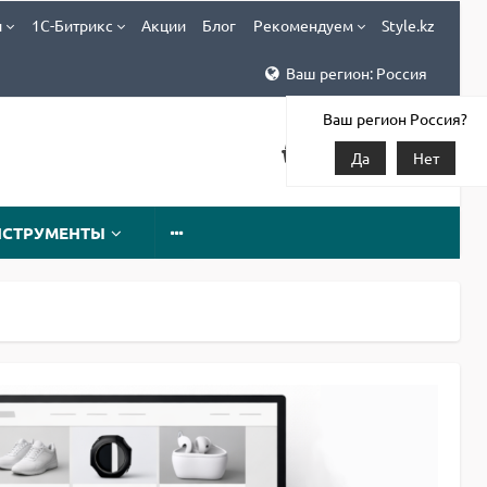
и
1С-Битрикс
Акции
Блог
Рекомендуем
Style.kz
Ваш регион: Россия
Ваш регион Россия?
Да
Нет
НСТРУМЕНТЫ