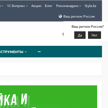
и
1С-Битрикс
Акции
Блог
Рекомендуем
Style.kz
Ваш регион: Россия
Ваш регион Россия?
Да
Нет
НСТРУМЕНТЫ