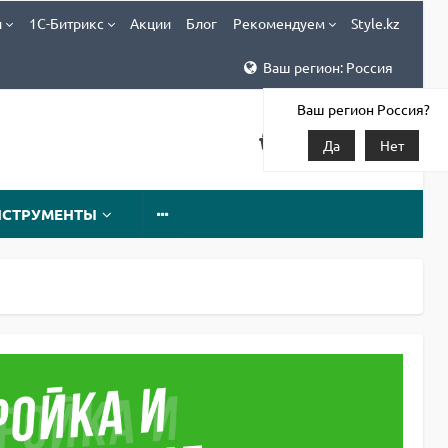
и
1С-Битрикс
Акции
Блог
Рекомендуем
Style.kz
Ваш регион: Россия
Ваш регион Россия?
Да
Нет
НСТРУМЕНТЫ