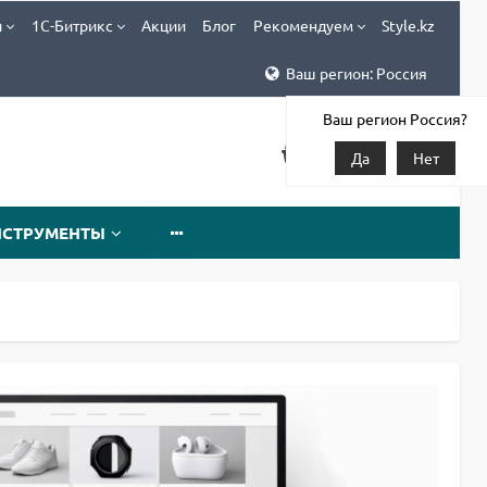
и
1С-Битрикс
Акции
Блог
Рекомендуем
Style.kz
Ваш регион: Россия
Ваш регион Россия?
Да
Нет
НСТРУМЕНТЫ