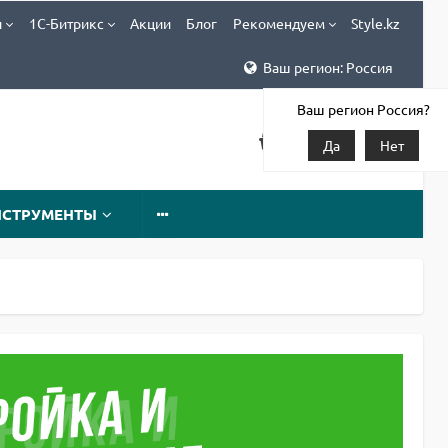
и
1С-Битрикс
Акции
Блог
Рекомендуем
Style.kz
Ваш регион: Россия
Ваш регион Россия?
Да
Нет
НСТРУМЕНТЫ