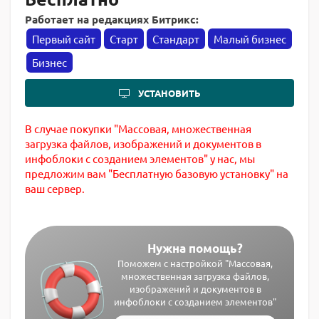
Работает на редакциях Битрикс:
Первый сайт
Старт
Стандарт
Малый бизнес
Бизнес
УСТАНОВИТЬ
В случае покупки "Массовая, множественная
загрузка файлов, изображений и документов в
инфоблоки с созданием элементов" у нас, мы
предложим вам "Бесплатную базовую установку" на
ваш сервер.
Нужна помощь?
Поможем с настройкой "Массовая,
множественная загрузка файлов,
изображений и документов в
инфоблоки с созданием элементов"