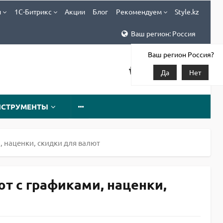
и
1С-Битрикс
Акции
Блог
Рекомендуем
Style.kz
Ваш регион: Россия
Ваш регион Россия?
Да
Нет
НСТРУМЕНТЫ
, наценки, скидки для валют
ют с графиками, наценки,