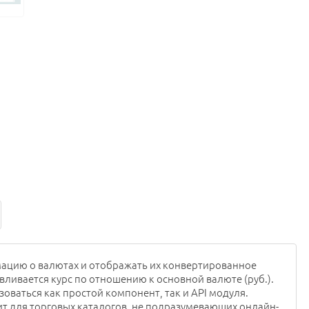
ацию о валютах и отображать их конвертированное
вливается курс по отношению к основной валюте (руб.).
оваться как простой компонент, так и API модуля.
т для торговых каталогов, не подразумевающих онлайн-