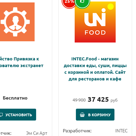
25%
йство Привязка к
INTEC.Food - магазин
ователю экстранет
доставки еды, суши, пиццы
с корзиной и оплатой. Сайт
для ресторанов и кафе
Бесплатно
37 425
49 900
руб
УСТАНОВИТЬ
В КОРЗИНУ
INTEC
Разработчик:
Эм Си Арт
тчик: