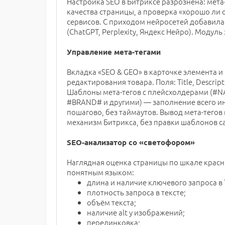
Настройка SEO в Битриксе разрознена: мета
качества страницы, а проверка «хорошо ли 
сервисов. С приходом нейросетей добавила
(ChatGPT, Perplexity, Яндекс Нейро). Модул
Управление мета-тегами
Вкладка «SEO & GEO» в карточке элемента и
редактирования товара. Поля: Title, Descript
Шаблоны мета-тегов с плейсхолдерами (#
#BRAND# и другими) — заполнение всего и
пошагово, без таймаутов. Вывод мета-тегов
механизм Битрикса, без правки шаблонов с
SEO-анализатор со «светофором»
Наглядная оценка страницы по шкале красн
понятным языком:
длина и наличие ключевого запроса в Ti
плотность запроса в тексте;
объём текста;
наличие alt у изображений;
перелинковка;