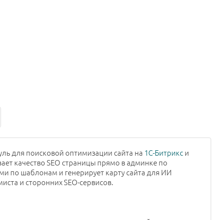
ль для поисковой оптимизации сайта на
1С-Битрикс
и
вает качество SEO страницы прямо в админке по
ми по шаблонам и генерирует карту сайта для ИИ
ммиста и сторонних SEO-сервисов.