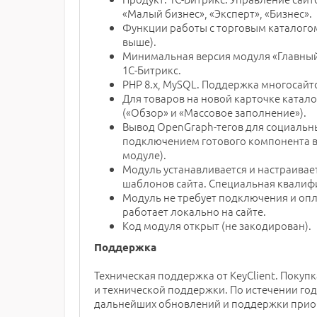
«Малый бизнес», «Эксперт», «Бизнес».
Функции работы с торговым каталогом
выше).
Минимальная версия модуля «Главный»
1С-Битрикс.
PHP 8.x, MySQL. Поддержка многосайт
Для товаров на новой карточке катал
(«Обзор» и «Массовое заполнение»).
Вывод OpenGraph-тегов для социальн
подключением готового компонента в
модуле).
Модуль устанавливается и настраивае
шаблонов сайта. Специальная квалифи
Модуль не требует подключения и оп
работает локально на сайте.
Код модуля открыт (не закодирован).
Поддержка
Техническая поддержка от KeyClient. Покуп
и технической поддержки. По истечении го
дальнейших обновлений и поддержки прио