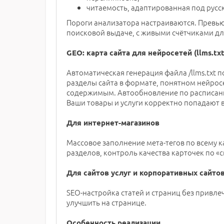
читаемость, адаптированная под русс
Пороги анализатора настраиваются. Превью 
поисковой выдаче, с живыми счётчиками д
GEO: карта сайта для нейросетей (llms.txt
Автоматическая генерация файла /llms.txt п
разделы сайта в формате, понятном нейросе
содержимым. Автообновление по расписани
Ваши товары и услуги корректно попадают 
Для интернет-магазинов
Массовое заполнение мета-тегов по всему к
разделов, контроль качества карточек по «
Для сайтов услуг и корпоративных сайто
SEO-настройка статей и страниц без привл
улучшить на странице.
Особенность реализации