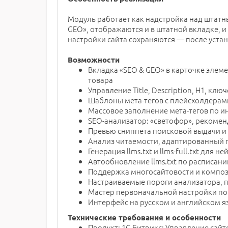
Модуль работает как надстройка над штатны
GEO», отображаются и в штатной вкладке, и
настройки сайта сохраняются — после устан
Возможности
Вкладка «SEO & GEO» в карточке элеме
товара
Управление Title, Description, H1, кл
Шаблоны мета-тегов с плейсхолдерами (
Массовое заполнение мета-тегов по и
SEO-анализатор: «светофор», рекомен
Превью сниппета поисковой выдачи и
Анализ читаемости, адаптированный 
Генерация llms.txt и llms-full.txt для н
Автообновление llms.txt по расписан
Поддержка многосайтовости и композ
Настраиваемые пороги анализатора, п
Мастер первоначальной настройки по
Интерфейс на русском и английском я
Технические требования и особенности
Продукт: 1С-Битрикс: Управление сайт