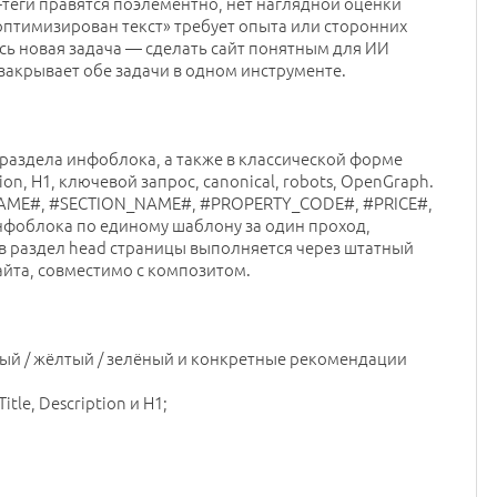
-теги правятся поэлементно, нет наглядной оценки
оптимизирован текст» требует опыта или сторонних
сь новая задача — сделать сайт понятным для ИИ
ь закрывает обе задачи в одном инструменте.
 раздела инфоблока, а также в классической форме
ion, H1, ключевой запрос, canonical, robots, OpenGraph.
NAME#, #SECTION_NAME#, #PROPERTY_CODE#, #PRICE#,
нфоблока по единому шаблону за один проход,
 в раздел head страницы выполняется через штатный
айта, совместимо с композитом.
ый / жёлтый / зелёный и конкретные рекомендации
tle, Description и H1;