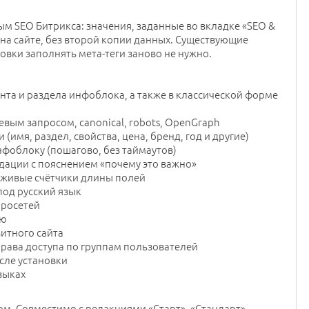
м SEO Битрикса: значения, заданные во вкладке «SEO &
 на сайте, без второй копии данных. Существующие
овки заполнять мета-теги заново не нужно.
нта и раздела инфоблока, а также в классической форме
ючевым запросом, canonical, robots, OpenGraph
имя, раздел, свойства, цена, бренд, год и другие)
нфоблоку (пошагово, без таймаутов)
дации с пояснением «почему это важно»
 живые счётчики длины полей
под русский язык
ейросетей
ию
итного сайта
рава доступа по группам пользователей
сле установки
зыках
ом. Совместимо с редакциями «Старт», «Стандарт»,