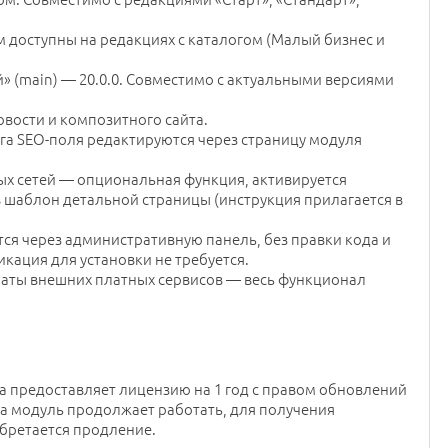
 доступны на редакциях с каталогом (Малый бизнес и
 (main) — 20.0.0. Совместимо с актуальными версиями
овости и композитного сайта.
ога SEO-поля редактируются через страницу модуля
ых сетей — опциональная функция, активируется
 шаблон детальной страницы (инструкция прилагается в
тся через административную панель, без правки кода и
кация для установки не требуется.
латы внешних платных сервисов — весь функционал
ка предоставляет лицензию на 1 год с правом обновлений
да модуль продолжает работать, для получения
бретается продление.