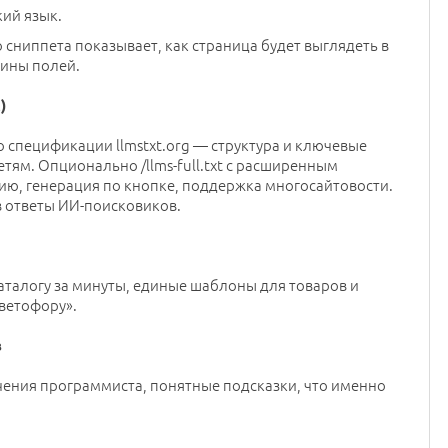
кий язык.
сниппета показывает, как страница будет выглядеть в
лины полей.
)
о спецификации llmstxt.org — структура и ключевые
тям. Опционально /llms-full.txt с расширенным
ю, генерация по кнопке, поддержка многосайтовости.
в ответы ИИ-поисковиков.
аталогу за минуты, единые шаблоны для товаров и
светофору».
в
ечения программиста, понятные подсказки, что именно