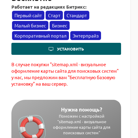
Работает на редакциях Битрикс:
Первый сайт
Старт
Стандарт
Малый бизнес
Бизнес
Корпоративный портал
Энтерпрайз
УСТАНОВИТЬ
В случае покупки "sitemap.xml - визуальное
оформление карты сайта для поисковых систем"
у нас, мы предложим вам "Бесплатную базовую
установку" на ваш сервер.
Нужна помощь?
Поможем с настройкой
"sitemap.xml - визуальное
оформление карты сайта для
поисковых систем"