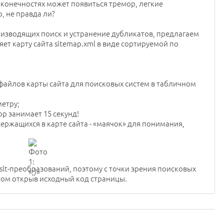
 конечностях может появиться тремор, легкие
, не правда ли?
оизводящих поиск и устранение дубликатов, предлагаем
т карту сайта sitemap.xml в виде сортируемой по
айлов карты сайта для поисковых систем в табличном
етру;
р занимает 15 секунд!
ержащихся в карте сайта - «маячок» для понимания,
slt-преобразований, поэтому с точки зрения поисковых
этом открыв исходный код страницы.