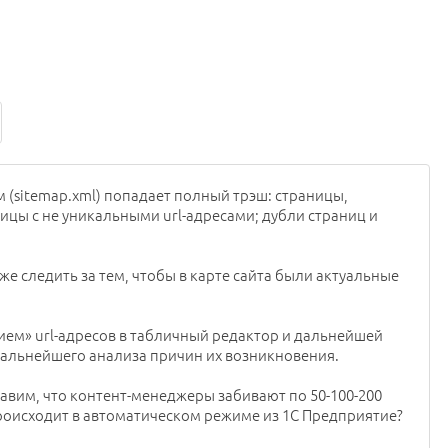
м (sitemap.xml) попадает полный трэш: страницы,
ицы с не уникальными url-адресами; дубли страниц и
 же следить за тем, чтобы в карте сайта были актуальные
ем» url-адресов в табличный редактор и дальнейшей
дальнейшего анализа причин их возникновения.
ставим, что контент-менеджеры забивают по 50-100-200
происходит в автоматическом режиме из 1С Предприятие?