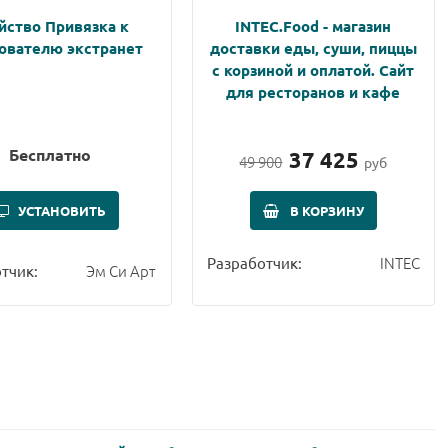
йство Привязка к
INTEC.Food - магазин
ователю экстранет
доставки еды, суши, пиццы
с корзиной и оплатой. Сайт
для ресторанов и кафе
Бесплатно
37 425
49 900
руб
УСТАНОВИТЬ
В КОРЗИНУ
INTEC
Разработчик:
Эм Си Арт
тчик: