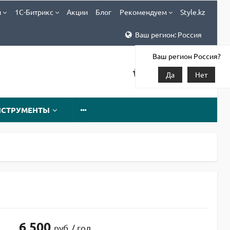
и
1С-Битрикс
Акции
Блог
Рекомендуем
Style.kz
Ваш регион: Россия
Ваш регион Россия?
Да
Нет
НСТРУМЕНТЫ
6 500
руб
/ год