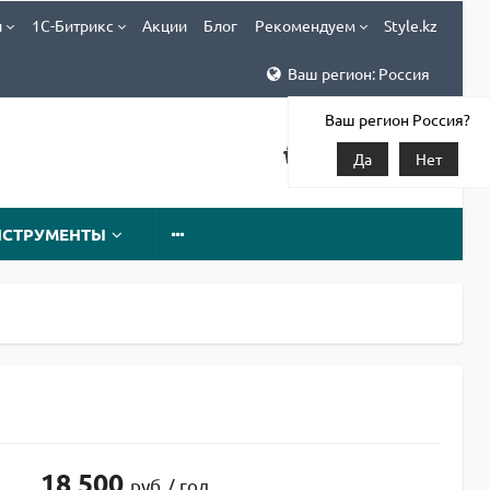
и
1С-Битрикс
Акции
Блог
Рекомендуем
Style.kz
Ваш регион: Россия
Ваш регион Россия?
Да
Нет
НСТРУМЕНТЫ
18 500
руб
/ год