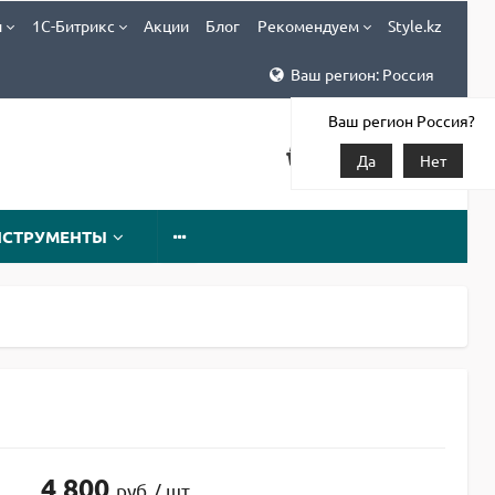
и
1С-Битрикс
Акции
Блог
Рекомендуем
Style.kz
Ваш регион: Россия
Ваш регион Россия?
Да
Нет
НСТРУМЕНТЫ
4 800
руб
/ шт