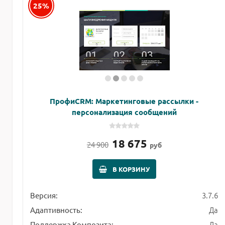
25%
ПрофиCRM: Маркетинговые рассылки -
персонализация сообщений
18 675
24 900
руб
В КОРЗИНУ
3.7.6
Версия:
Да
Адаптивность:
Да
Поддержка Композита: